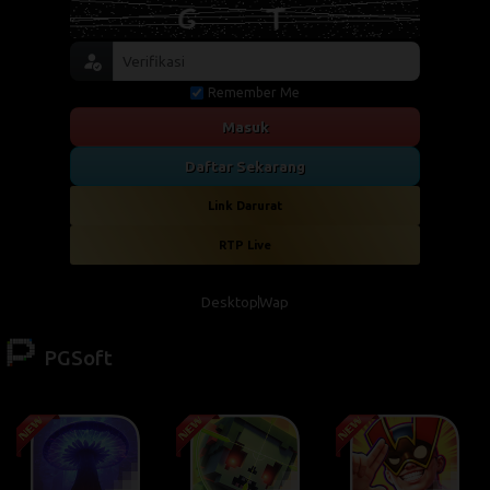
Remember Me
Masuk
Daftar Sekarang
Link Darurat
RTP Live
Desktop
Wap
PGSoft