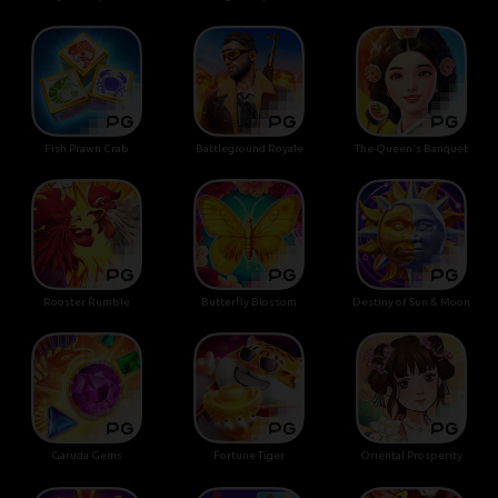
Fish Prawn Crab
Battleground Royale
The Queen's Banquet
Rooster Rumble
Butterfly Blossom
Destiny of Sun & Moon
Garuda Gems
Fortune Tiger
Oriental Prosperity