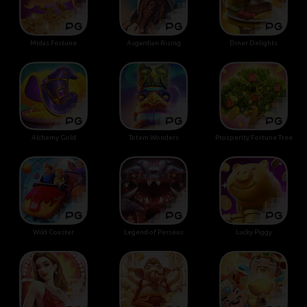
Midas Fortune
Asgardian Rising
Diner Delights
Alchemy Gold
Totem Wonders
Prosperity Fortune Tree
Wild Coaster
Legend of Perseus
Lucky Piggy