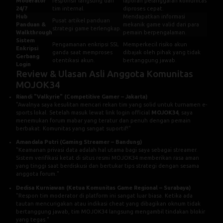
Moderator
responsif langsung dari
laporan pelanggaran komunitas
24/7
tim internal.
diproses cepat.
Hub
Mendapatkan informasi
Pusat artikel panduan
Panduan &
mekanik game valid dari para
strategi game terlengkap.
Walkthrough
pemain berpengalaman.
Sistem
Pengamanan enkripsi SSL
Memperkecil risiko akun
Enkripsi
ganda saat memproses
dibajak oleh pihak yang tidak
Gerbang
otentikasi akun.
bertanggung jawab.
Login
Review & Ulasan Asli Anggota Komunitas
MOJOK34
Riandi "Valkyrie" (Competitive Gamer – Jakarta)
"Awalnya saya kesulitan mencari rekan tim yang solid untuk turnamen e-
sports lokal. Setelah masuk lewat link login official
MOJOK34
, saya
menemukan forum mabar yang teratur dan penuh dengan pemain
berbakat. Komunitas yang sangat suportif!"
Amandala Putri (Gaming Streamer – Bandung)
"Keamanan privasi data adalah hal utama bagi saya sebagai streamer.
Sistem verifikasi ketat di situs resmi MOJOK34 memberikan rasa aman
yang tinggi saat berdiskusi dan bertukar tips strategi dengan sesama
anggota forum."
Dedisa Kurniawan (Ketua Komunitas Game Regional – Surabaya)
"Respon tim moderator di platform ini sangat luar biasa. Ketika ada
tautan mencurigakan atau indikasi cheat yang dibagikan oknum tidak
bertanggung jawab, tim MOJOK34 langsung mengambil tindakan blokir
yang tegas."