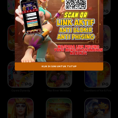
Candy Bonanza
Majestic Treasures
Crypto Gold
Fortune Ox
Jack Frosts Winter
Bali Vacation
KLIK DI SINI UNTUK TUTUP
Opera Dynasty
Thai River Wonders
Guardians of Ice & Fire