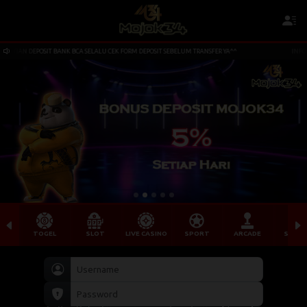
Nu**e**46 telah berhasil WD sebesar Rp.1.500.000
ALU CEK FORM DEPOSIT SEBELUM TRANSFER YA^^
INFO ! DILAKUKAN PERGANTIAN DEPOS
TOGEL
SLOT
LIVE CASINO
SPORT
ARCADE
SABU