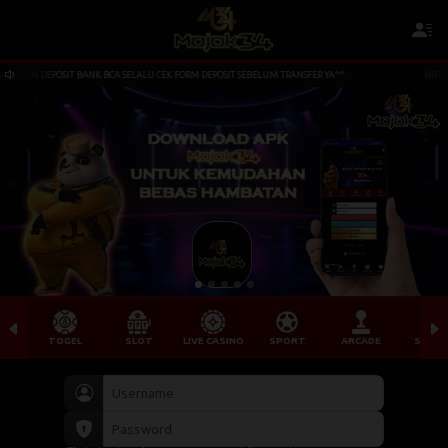
POSIT BANK BCA SELALU CEK FORM DEPOSIT SEBELUM TRANSFER YA^^
INFO ! DILAKUK
TOGEL
SLOT
LIVE CASINO
SPORT
ARCADE
SABU