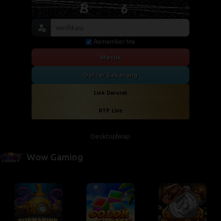
Remember Me
Masuk
Daftar Sekarang
Link Darurat
RTP Live
Desktop
Wap
Wow Gaming