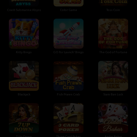
Crash Submarine Abyss
Color Game
Toss Coin
Kitty Bingo
GO for Launch! Bingo
The God of Fortune
Blackjack
Fish Prawn Crab
Siam Ban Luck
7 Up Down
Three Card Poker
Andar Bahar