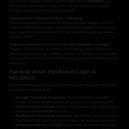
sports lokal. Setelah masuk lewat link login official
MOJOK34
, saya
menemukan forum mabar yang teratur dan penuh dengan pemain
berbakat. Komunitas yang sangat suportif!"
Amandala Putri (Gaming Streamer – Bandung)
"Keamanan privasi data adalah hal utama bagi saya sebagai streamer.
Sistem verifikasi ketat di situs resmi MOJOK34 memberikan rasa aman
yang tinggi saat berdiskusi dan bertukar tips strategi dengan sesama
anggota forum."
Dedisa Kurniawan (Ketua Komunitas Game Regional – Surabaya)
"Respon tim moderator di platform ini sangat luar biasa. Ketika ada
tautan mencurigakan atau indikasi cheat yang dibagikan oknum tidak
bertanggung jawab, tim MOJOK34 langsung mengambil tindakan blokir
yang tegas."
Panduan Aman Melakukan Login di
MOJOK34
Ikuti langkah-langkah di bawah ini demi menjaga keamanan akun serta
kenyamanan navigasi Anda:
Gunakan Peramban Terpercaya:
Direkomendasikan memakai
Google Chrome, Mozilla Firefox, atau Safari versi paling mutakhir.
Periksa Keaslian Domain:
Pastikan string alamat URL mengarah ke
domain resmi
MOJOK34
yang sah.
Aktifkan Fitur Keamanan Tambahan:
Manfaatkan opsi Autentikasi
Dua Faktor (2FA) yang tersedia pada menu pengaturan akun Anda.
Hindari Koneksi Wi-Fi Publik:
Sangat tidak disarankan melakukan