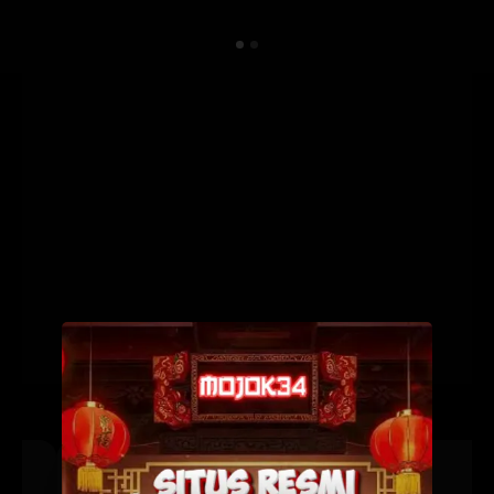
UEFA CHAMPIONS LEAGUE QUALIFIERS
August 11, 2026 — 22:59 WIB