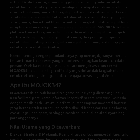
virtual. Di platform ini, sesama anggota dapat saling bahu-membahu
untuk berbagi strategi terbaik sekaligus mendapatkan akses link login
resmi official yang aman. Di tengah pesatnya perkembangan industri e-
sports dan ekosistem digital, kebutuhan akan ruang diskusi game yang
sehat, aman, dan interaktif kini semakin meningkat. Salah satu platform
yang berhasil menarik perhatian para pemain adalah
MOJOK34
. Sebagai
platform komunitas game online terpadu modern, tempat ini menjadi
wadah berkumpulnya para gamer, streamer, dan penggiat e-sports
untuk saling berbagi strategi, informasi patch terbaru, serta berjejaring
untuk membentuk tim (mabar).
Namun, seiring dengan popularitasnya yang menanjak, banyak beredar
tautan tiruan tidak resmi yang berpotensi merugikan keamanan data
pemain. Oleh karena itu, memahami cara mengakses
situs resmi
MOJOK34
melalui link login official yang valid adalah langkah utama
untuk melindungi akun game dan menjaga privasi digital Anda.
Apa itu MOJOK34?
MOJOK34
adalah hub komunitas game online yang dirancang untuk
memfasilitasi pertukaran informasi interaktif secara
real-time
. Berbeda
dengan media sosial umum, platform ini menerapkan moderasi konten
yang ketat untuk memastikan setiap diskusi bebas dari toxic behavior,
cheat ilegal, dan spam, sehingga memberikan nilai edukasi nyata bagi
para anggotanya.
Nilai Utama yang Ditawarkan:
Diskusi Strategi & Mekanik:
Ruang khusus untuk membedah tips, trik,
panduan meta game, hingga ulasan perangkat keras (gaming gear).