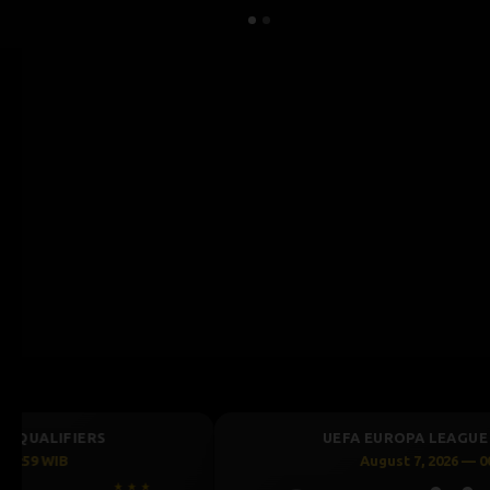
UEFA EUROPA LEAGUE QUALIFIERS
August 7, 2026 — 00:00 WIB