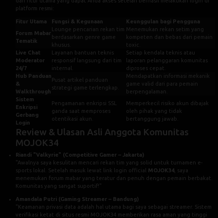
dari fitur utama yang dapat Anda akses setelah berhasil melakukan login di
platform resmi:
Fitur Utama
Fungsi & Kegunaan
Keunggulan bagi Pengguna
Lounge pencarian rekan tim
Menemukan rekan setim yang
Forum Mabar
berdasarkan genre game
kompeten dan bebas dari pemain
Tematik
khusus.
toxic.
Live Chat
Layanan bantuan teknis
Setiap kendala teknis atau
Moderator
responsif langsung dari tim
laporan pelanggaran komunitas
24/7
internal.
diproses cepat.
Hub Panduan
Mendapatkan informasi mekanik
Pusat artikel panduan
&
game valid dari para pemain
strategi game terlengkap.
Walkthrough
berpengalaman.
Sistem
Pengamanan enkripsi SSL
Memperkecil risiko akun dibajak
Enkripsi
ganda saat memproses
oleh pihak yang tidak
Gerbang
otentikasi akun.
bertanggung jawab.
Login
Review & Ulasan Asli Anggota Komunitas
MOJOK34
Riandi "Valkyrie" (Competitive Gamer – Jakarta)
"Awalnya saya kesulitan mencari rekan tim yang solid untuk turnamen e-
sports lokal. Setelah masuk lewat link login official
MOJOK34
, saya
menemukan forum mabar yang teratur dan penuh dengan pemain berbakat.
Komunitas yang sangat suportif!"
Amandala Putri (Gaming Streamer – Bandung)
"Keamanan privasi data adalah hal utama bagi saya sebagai streamer. Sistem
verifikasi ketat di situs resmi MOJOK34 memberikan rasa aman yang tinggi