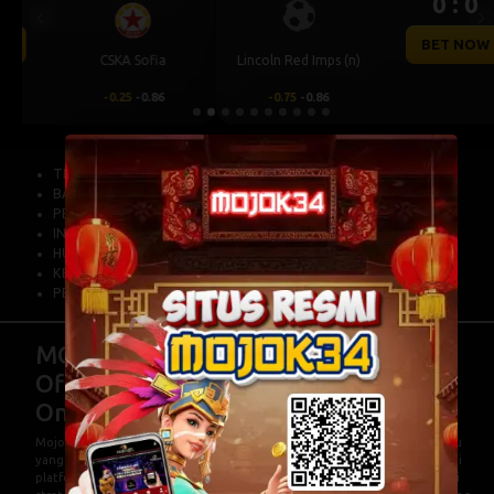
0 : 0
Previous
Ne
BET NOW
Lincoln Red Imps (n)
Omonia Nicosia
-0.75
-0.86
0.75
0.68
TENTANG KAMI
BANTUAN
PERATURAN
INFORMASI BANK
HUBUNGI KAMI
KEBIJAKAN PRIVASI
PERSETUJUAN COOKIES
MOJOK34: Situs Resmi Link Login
Official Platform Komunitas Game
Online
Mojok34
merupakan situs resmi platform komunitas game online terpadu
yang dirancang khusus bagi para pencinta dan penggiat dunia virtual. Di
platform ini, sesama anggota dapat saling bahu-membahu untuk berbagi