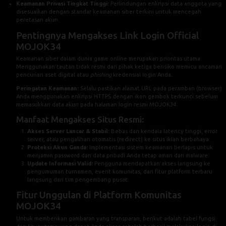
Keamanan Privasi Tingkat Tinggi:
Perlindungan enkripsi data anggota yang
disesuaikan dengan standar keamanan siber terkini untuk mencegah
peretasan akun.
Pentingnya Mengakses Link Login Official
MOJOK34
Keamanan siber dalam dunia game online merupakan prioritas utama.
Menggunakan tautan tidak resmi dari pihak ketiga berisiko memicu ancaman
pencurian aset digital atau
phishing
kredensial login Anda.
Peringatan Keamanan:
Selalu pastikan alamat URL pada peramban (browser)
Anda menggunakan enkripsi HTTPS dengan ikon gembok terkunci sebelum
memasukkan data akun pada halaman login resmi MOJOK34.
Manfaat Mengakses Situs Resmi:
Akses Server Lancar & Stabil:
Bebas dari kendala latency tinggi, error
server, atau pengalihan otomatis (redirect) ke situs iklan berbahaya.
Proteksi Akun Ganda:
Implementasi sistem keamanan berlapis untuk
menjamin password dan data pribadi Anda tetap aman dari malware.
Update Informasi Valid:
Pengguna mendapatkan akses langsung ke
pengumuman turnamen, event komunitas, dan fitur platform terbaru
langsung dari tim pengembang pusat.
Fitur Unggulan di Platform Komunitas
MOJOK34
Untuk memberikan gambaran yang transparan, berikut adalah tabel fungsi