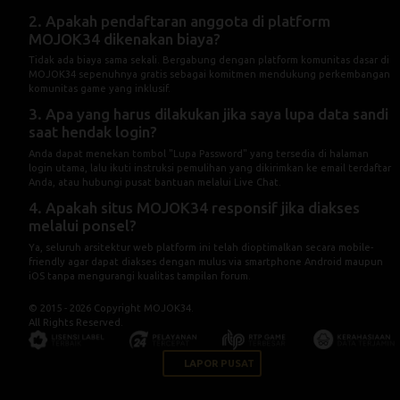
2. Apakah pendaftaran anggota di platform
MOJOK34 dikenakan biaya?
Tidak ada biaya sama sekali. Bergabung dengan platform komunitas dasar di
MOJOK34 sepenuhnya gratis sebagai komitmen mendukung perkembangan
komunitas game yang inklusif.
3. Apa yang harus dilakukan jika saya lupa data sandi
saat hendak login?
Anda dapat menekan tombol "Lupa Password" yang tersedia di halaman
login utama, lalu ikuti instruksi pemulihan yang dikirimkan ke email terdaftar
Anda, atau hubungi pusat bantuan melalui Live Chat.
4. Apakah situs MOJOK34 responsif jika diakses
melalui ponsel?
Ya, seluruh arsitektur web platform ini telah dioptimalkan secara mobile-
friendly agar dapat diakses dengan mulus via smartphone Android maupun
iOS tanpa mengurangi kualitas tampilan forum.
© 2015 - 2026 Copyright MOJOK34.
All Rights Reserved.
LAPOR PUSAT