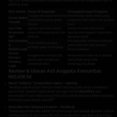
dari fitur utama yang dapat Anda akses setelah berhasil melakukan login di
platform resmi:
Fitur Utama
Fungsi & Kegunaan
Keunggulan bagi Pengguna
Lounge pencarian rekan tim
Menemukan rekan setim yang
Forum Mabar
berdasarkan genre game
kompeten dan bebas dari pemain
Tematik
khusus.
toxic.
Live Chat
Layanan bantuan teknis
Setiap kendala teknis atau
Moderator
responsif langsung dari tim
laporan pelanggaran komunitas
24/7
internal.
diproses cepat.
Hub Panduan
Mendapatkan informasi mekanik
Pusat artikel panduan
&
game valid dari para pemain
strategi game terlengkap.
Walkthrough
berpengalaman.
Sistem
Pengamanan enkripsi SSL
Memperkecil risiko akun dibajak
Enkripsi
ganda saat memproses
oleh pihak yang tidak
Gerbang
otentikasi akun.
bertanggung jawab.
Login
Review & Ulasan Asli Anggota Komunitas
MOJOK34
Riandi "Valkyrie" (Competitive Gamer – Jakarta)
"Awalnya saya kesulitan mencari rekan tim yang solid untuk turnamen e-
sports lokal. Setelah masuk lewat link login official
MOJOK34
, saya
menemukan forum mabar yang teratur dan penuh dengan pemain berbakat.
Komunitas yang sangat suportif!"
Amandala Putri (Gaming Streamer – Bandung)
"Keamanan privasi data adalah hal utama bagi saya sebagai streamer. Sistem
verifikasi ketat di situs resmi MOJOK34 memberikan rasa aman yang tinggi