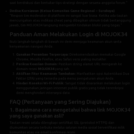
saat berdiskusi dan bertukar tips strategi dengan sesama anggota forum."
Dedisa Kurniawan (Ketua Komunitas Game Regional – Surabaya)
"Respon tim moderator di platform ini sangat luar biasa. Ketika ada tautan
mencurigakan atau indikasi cheat yang dibagikan oknum tidak bertanggung
jawab, tim MOJOK34 langsung mengambil tindakan blokir yang tegas."
Panduan Aman Melakukan Login di MOJOK34
Ikuti langkah-langkah di bawah ini demi menjaga keamanan akun serta
kenyamanan navigasi Anda:
Gunakan Peramban Terpercaya:
Direkomendasikan memakai Google
Chrome, Mozilla Firefox, atau Safari versi paling mutakhir.
Periksa Keaslian Domain:
Pastikan string alamat URL mengarah ke
domain resmi
MOJOK34
yang sah.
Aktifkan Fitur Keamanan Tambahan:
Manfaatkan opsi Autentikasi Dua
Faktor (2FA) yang tersedia pada menu pengaturan akun Anda.
Hindari Koneksi Wi-Fi Publik:
Sangat tidak disarankan melakukan login
menggunakan jaringan internet publik gratis yang tidak terenkripsi
demi menghindari intersepsi data.
FAQ (Pertanyaan yang Sering Diajukan)
1. Bagaimana cara mengetahui bahwa link MOJOK34
yang saya gunakan asli?
Tautan resmi selalu dilengkapi sertifikat SSL (protokol HTTPS) dan
diumumkan secara terbuka melalui saluran media sosial terverifikasi milik
komunitas atau via email konfirmasi resmi.