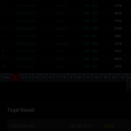
2
07 Aug 2026
Jumat
MY - 055
7218
3
06 Aug 2026
Kamis
MY - 054
4549
4
05 Aug 2026
Rabu
MY - 053
1592
5
04 Aug 2026
Selasa
MY - 052
3744
6
03 Aug 2026
Senin
MY - 051
4697
7
02 Aug 2026
Minggu
MY - 050
1318
8
01 Aug 2026
Sabtu
MY - 049
7417
9
31 Jul 2026
Jumat
MY - 048
6241
10
30 Jul 2026
Kamis
MY - 047
2773
First
1
2
3
4
5
6
7
8
9
10
11
12
13
14
15
(
)
Togel Result
09-08-2026
TOTO WUHAN
6533