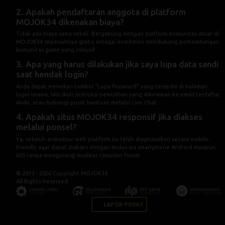
2. Apakah pendaftaran anggota di platform
MOJOK34 dikenakan biaya?
Tidak ada biaya sama sekali. Bergabung dengan platform komunitas dasar di
MOJOK34 sepenuhnya gratis sebagai komitmen mendukung perkembangan
komunitas game yang inklusif.
3. Apa yang harus dilakukan jika saya lupa data sandi
saat hendak login?
Anda dapat menekan tombol "Lupa Password" yang tersedia di halaman
login utama, lalu ikuti instruksi pemulihan yang dikirimkan ke email terdaftar
Anda, atau hubungi pusat bantuan melalui Live Chat.
4. Apakah situs MOJOK34 responsif jika diakses
melalui ponsel?
Ya, seluruh arsitektur web platform ini telah dioptimalkan secara mobile-
friendly agar dapat diakses dengan mulus via smartphone Android maupun
iOS tanpa mengurangi kualitas tampilan forum.
© 2015 - 2026 Copyright MOJOK34.
All Rights Reserved.
LAPOR PUSAT