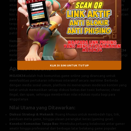
strategi terbaik sekaligus mendapatkan akses link login resmi official yang
aman. Di tengah pesatnya perkembangan industri e-sports dan ekosistem
digital, kebutuhan akan ruang diskusi game yang sehat, aman, dan interaktif
kini semakin meningkat. Salah satu platform yang berhasil menarik perhatian
para pemain adalah
MOJOK34
. Sebagai platform komunitas game online
terpadu modern, tempat ini menjadi wadah berkumpulnya para gamer,
streamer, dan penggiat e-sports untuk saling berbagi strategi, informasi
patch terbaru, serta berjejaring untuk membentuk tim (mabar).
Namun, seiring dengan popularitasnya yang menanjak, banyak beredar
tautan tiruan tidak resmi yang berpotensi merugikan keamanan data
pemain. Oleh karena itu, memahami cara mengakses
situs resmi MOJOK34
melalui link login official yang valid adalah langkah utama untuk melindungi
akun game dan menjaga privasi digital Anda.
KLIK DI SINI UNTUK TUTUP
Apa itu MOJOK34?
MOJOK34
adalah hub komunitas game online yang dirancang untuk
memfasilitasi pertukaran informasi interaktif secara
real-time
. Berbeda
dengan media sosial umum, platform ini menerapkan moderasi konten yang
ketat untuk memastikan setiap diskusi bebas dari toxic behavior, cheat
ilegal, dan spam, sehingga memberikan nilai edukasi nyata bagi para
anggotanya.
Nilai Utama yang Ditawarkan:
Diskusi Strategi & Mekanik:
Ruang khusus untuk membedah tips, trik,
panduan meta game, hingga ulasan perangkat keras (gaming gear).
Koneksi Komunitas Tanpa Bas:
Membuka peluang kolaborasi antar gamer
amatir hingga profesional dari berbagai latar belakang game populer.