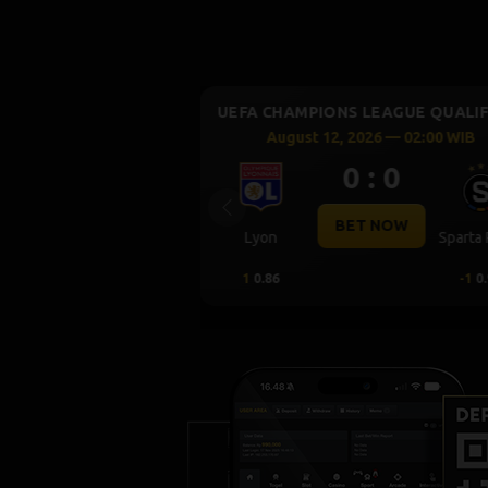
UEFA CHAMPIONS LEAGUE QUALIF
August 11, 2026 — 22:59 WIB
0 : 0
Previous
BET NOW
Union 
Bodo Glimt
Gill
0.75
0.82
-0.75