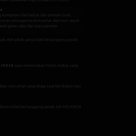
na
 kompeten dan bebas dari pemain toxic.
laporan pelanggaran komunitas diproses cepat.
nik game valid dari para pemain
jak oleh pihak yang tidak bertanggung jawab.
JOK34
, saya menemukan forum mabar yang
kan rasa aman yang tinggi saat berdiskusi dan
an oknum tidak bertanggung jawab, tim MOJOK34