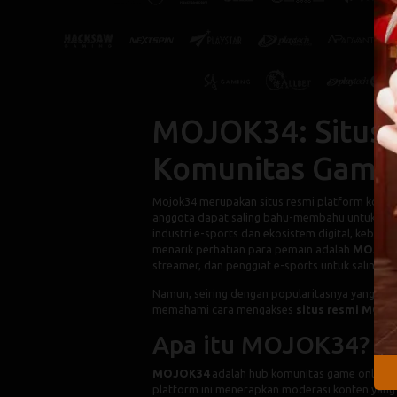
MOJOK34: Situs R
Komunitas Game
Mojok34
merupakan situs resmi platform komunit
anggota dapat saling bahu-membahu untuk berba
industri e-sports dan ekosistem digital, kebutu
menarik perhatian para pemain adalah
MOJOK
streamer, dan penggiat e-sports untuk saling be
Namun, seiring dengan popularitasnya yang men
memahami cara mengakses
situs resmi MOJ
Apa itu MOJOK34?
MOJOK34
adalah hub komunitas game online ya
platform ini menerapkan moderasi konten yang k