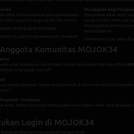
gunaan
Keunggulan bagi Penggu
ian rekan tim berdasarkan genre game khusus.
Menemukan rekan setim yang
n teknis responsif langsung dari tim internal.
Setiap kendala teknis atau 
Mendapatkan informasi meka
panduan strategi game terlengkap.
berpengalaman.
kripsi SSL ganda saat memproses otentikasi
Memperkecil risiko akun diba
li Anggota Komunitas MOJOK34
arta)
olid untuk turnamen e-sports lokal. Setelah masuk lewat link login official
MO
unitas yang sangat suportif!"
ng)
aya sebagai streamer. Sistem verifikasi ketat di situs resmi MOJOK34 memberi
forum."
Regional – Surabaya)
uar biasa. Ketika ada tautan mencurigakan atau indikasi cheat yang dibagik
"
ukan Login di MOJOK34
ga keamanan akun serta kenyamanan navigasi Anda: