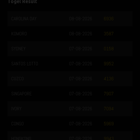
Togel Result
8-2026
TOTO WUHAN
08-08-2026
6936
8-2026
HK SIANG
08-08-2026
3587
8-2026
MALAYSIA
07-08-2026
0158
8-2026
9952
8-2026
4136
8-2026
7907
8-2026
7094
8-2026
5969
8-2026
9943