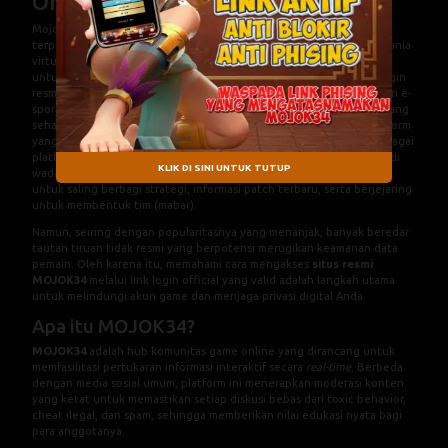
Online
Mojok34
merupakan situs resmi platform komunitas game online
terpadu yang dirancang khusus bagi para pencinta dan penggiat dunia
virtual. Di platform ini, sesama anggota dapat saling bahu-membahu
untuk berbagi strategi terbaik sekaligus mendapatkan akses link login
resmi official yang aman. Di tengah pesatnya perkembangan industri e-
sports dan ekosistem digital, kebutuhan akan ruang diskusi game yang
sehat, aman, dan interaktif kini semakin meningkat. Salah satu platform
yang berhasil menarik perhatian para pemain adalah
MOJOK34
. Sebagai
platform komunitas game online terpadu modern, tempat ini menjadi
KLIK DI SINI UNTUK TUTUP
wadah berkumpulnya para gamer, streamer, dan penggiat e-sports
untuk saling berbagi strategi, informasi patch terbaru, serta berjejaring
untuk membentuk tim (mabar).
Namun, seiring dengan popularitasnya yang menanjak, banyak beredar
tautan tiruan tidak resmi yang berpotensi merugikan keamanan data
pemain. Oleh karena itu, memahami cara mengakses
situs resmi
MOJOK34
melalui link login official yang valid adalah langkah utama
untuk melindungi akun game dan menjaga privasi digital Anda.
Apa itu MOJOK34?
MOJOK34
adalah hub komunitas game online yang dirancang untuk
memfasilitasi pertukaran informasi interaktif secara
real-time
. Berbeda
dengan media sosial umum, platform ini menerapkan moderasi konten
yang ketat untuk memastikan setiap diskusi bebas dari toxic behavior,
cheat ilegal, dan spam, sehingga memberikan nilai edukasi nyata bagi
para anggotanya.